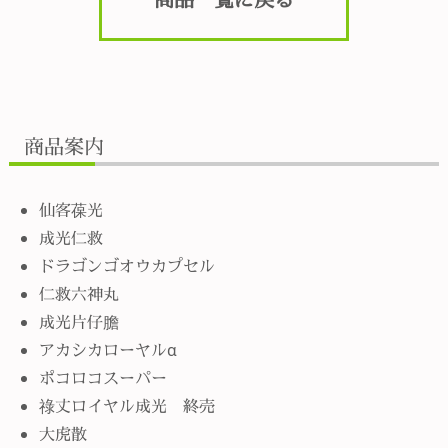
商品案内
仙客葆光
成光仁救
ドラゴンゴオウカプセル
仁救六神丸
成光片仔膽
アカシカローヤルα
ポコロコスーパー
祿丈ロイヤル成光 終売
大虎散