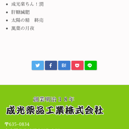
成光楽ちん！潤
肝糖減肥
太陽の精 終売
萬葉の月夜
B!
〒635-0834